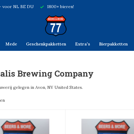
,- voor NL BE DU
1800+ bieren!
Mede
Geschenkpakketten
Extra's
Bierpakketten
alis Brewing Company
werij gelegen in Avon, NY United States.
ten