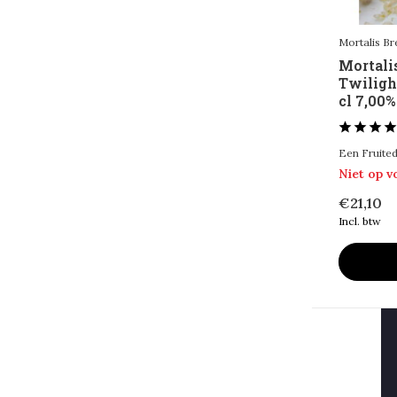
Mortalis B
Mortal
Twiligh
cl 7,00%
Een Fruited
Niet op 
€21,10
Incl. btw