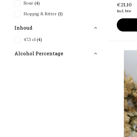
Sour
(4)
€21,10
Incl. btw
Hoppig & Bitter
(1)
Inhoud
47,3 cl
(4)
Alcohol Percentage
6 - 10%
(4)