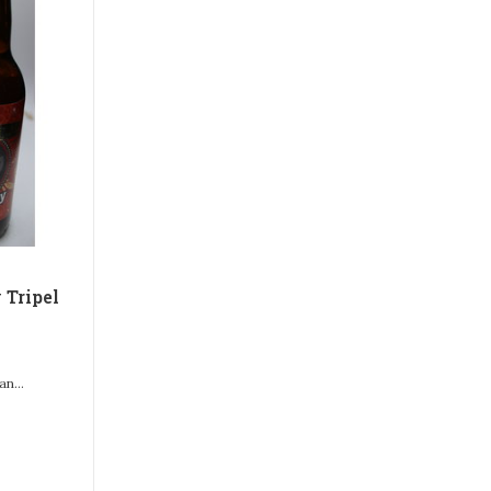
Tripel
n...