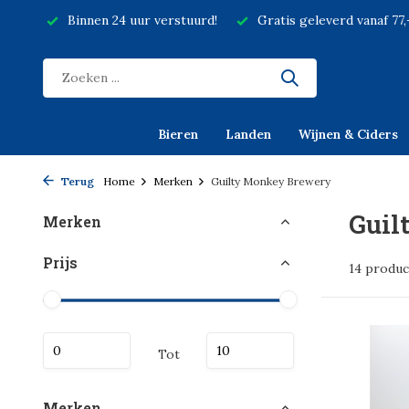
Binnen 24 uur verstuurd!
Gratis geleverd vanaf 77
Bieren
Landen
Wijnen & Ciders
Terug
Home
Merken
Guilty Monkey Brewery
Guil
Merken
Prijs
14 produc
Tot
Merken