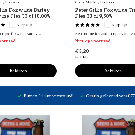
key Brewery
Guilty Monkey Brewery
illis Foxwilde Barley
Peter Gillis Foxwilde Tr
ine Fles 33 cl 10,00%
Fles 33 cl 9,50%
Vergelijk
Vergelijk
lijke foxwilde Barley ...
Een mooie foxwilde Tripel van 9,5%
voorraad
Niet op voorraad
€3,20
Incl. btw
Bekijken
Bekijken
Binnen 24 uur verstuurd!
Gratis geleverd vanaf 7