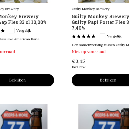
key Brewery
Guilty Monkey Brewery
 Monkey Brewery
Guilty Monkey Brewer
ap Fles 33 cl 10,00%
Guilty Papi Porter Fles 3
7,40%
Vergelijk
Vergelijk
lassieke American Barle...
Een samenwerking tussen Guilty Mo
voorraad
Niet op voorraad
€3,45
Incl. btw
Bekijken
Bekijken