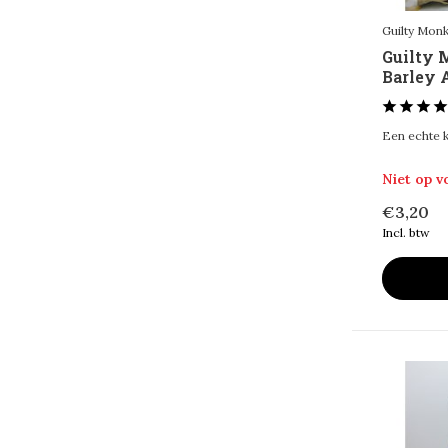
Guilty Mon
Guilty
Barley A
Een echte k
Niet op 
€3,20
Incl. btw