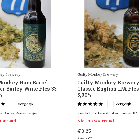
key Brewery
Guilty Monkey Brewery
Monkey Rum Barrel
Guilty Monkey Brewer
er Barley Wine Fles 33
Classic English IPA Fles
%
5,00%
Vergelijk
Vergelijk
e Barley Wine die geri...
Een licht bittere donkerblonde IPA..
voorraad
Niet op voorraad
€3,25
Incl. btw