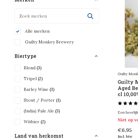
Alle merken
Guilty Monkey Brewery
Biertype
Blond
(3)
Guilty Mon
Tripel
(2)
Guilty 
Aged Be
Barley Wine
(3)
cl 10,00
Stout / Porter
(1)
(India) Pale Ale
(3)
Een heerlijk
Niet op 
Witbier
(2)
€6,95
Land van herkomst
Incl. btw