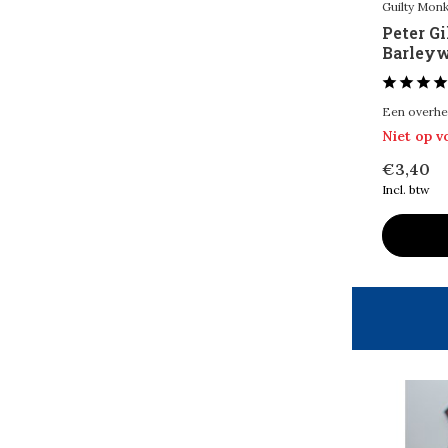
Guilty Mon
33 cl
(13)
Peter G
50 cl
(1)
Barleyw
Alcohol Percentage
Een overheer
< 6%
(5)
Niet op 
6 - 10%
(7)
€3,40
Incl. btw
> 10%
(2)