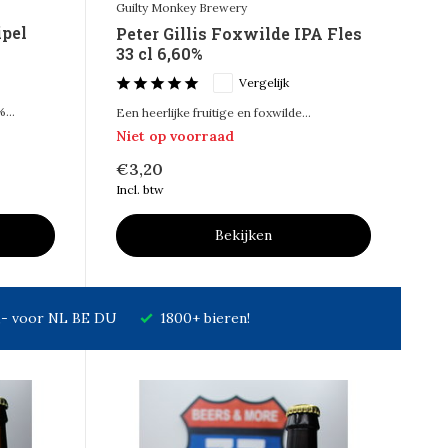
Guilty Monkey Brewery
ipel
Peter Gillis Foxwilde IPA Fles
33 cl 6,60%
Vergelijk
...
Een heerlijke fruitige en foxwilde...
Niet op voorraad
€3,20
Incl. btw
Bekijken
7,- voor NL BE DU
1800+ bieren!