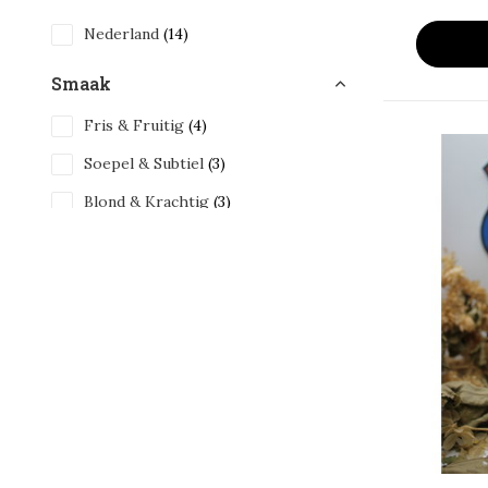
Nederland
(14)
Smaak
Fris & Fruitig
(4)
Soepel & Subtiel
(3)
Blond & Krachtig
(3)
Donker & Rijk
(3)
Intens & Uitdagend
(1)
Hoppig & Bitter
(2)
Bijzonderheid
Barrel Aged
(1)
Inhoud