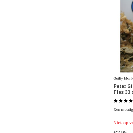
Guilty Mon
Peter G
Fles 33 
Een moutige
Niet op 
€2,95