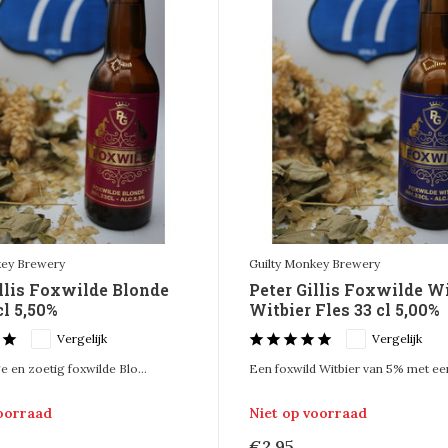
key Brewery
Guilty Monkey Brewery
illis Foxwilde Blonde
Peter Gillis Foxwilde W
cl 5,50%
Witbier Fles 33 cl 5,00%
Vergelijk
Vergelijk
 en zoetig foxwilde Blo...
Een foxwild Witbier van 5% met een
voorraad
Niet op voorraad
€2,95