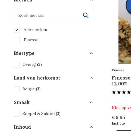
Alle merken
Finesse
Biertype
Overig
(3)
Finesse
Finesse
Land van herkomst
12.00%
België
(3)
...
Smaak
Niet op 
Soepel & Subtiel
(3)
€6,95
Incl. btw
Inhoud