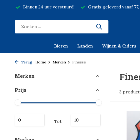
Binnen 24 uur verstuurd!
Gratis geleverd vanaf 77
Bieren
Landen
Wijnen & Ciders
Terug
Home
Merken
Finesse
Fine
Merken
Prijs
3 produc
Tot
Merken