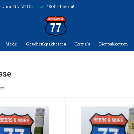
,- voor NL BE DU
1800+ bieren!
Mede
Geschenkpakketten
Extra's
Bierpakketten
sse
ten