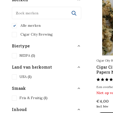
Alle merken
Cigar City Brewing
Biertype
NEIPA
(1)
Cigar City 
Cigar C
Land van herkomst
Papers 
USA
(1)
Een overheer
Smaak
Niet op 
Fris & Fruitig
(1)
€4,00
Incl. btw
Inhoud