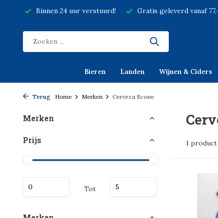
Binnen 24 uur verstuurd!
Gratis geleverd vanaf 77
Bieren
Landen
Wijnen & Ciders
Terug
Home
Merken
Cerveza Scone
Cerv
Merken
Prijs
1 product
Tot
Merken