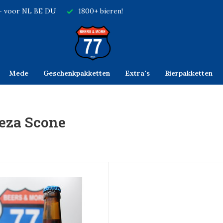
,- voor NL BE DU
1800+ bieren!
Mede
Geschenkpakketten
Extra's
Bierpakketten
eza Scone