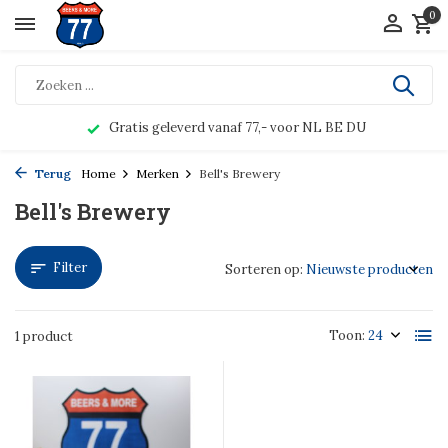
0
Gratis geleverd vanaf 77,- voor NL BE DU
Terug
Home
Merken
Bell's Brewery
Bell's Brewery
Filter
Sorteren op:
Toon:
1 product