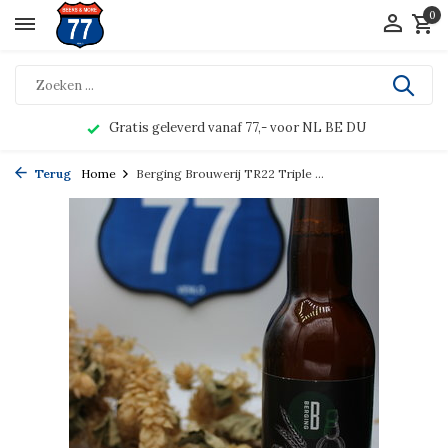
0
Gratis geleverd vanaf 77,- voor NL BE DU
Terug
Home
Berging Brouwerij TR22 Triple ...