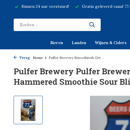
Binnen 24 uur verstuurd!
Gratis geleverd vanaf 77
Bieren
Landen
Wijnen & Ciders
Terug
Home
Pulfer Brewery Smoothiesh Get ...
Pulfer Brewery Pulfer Brewe
Hammered Smoothie Sour Blik