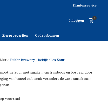
Klantenservice
0
Inloggen
Bierproeverijen
Cadeaubonnen
Merk:
Pulfer Brewery
Bekijk alles Sour
Smoothie Sour met smaken van framboos en bosbes., door
eging van kaneel en biscuit verandert de zure smaak naar
gebak.
 op voorraad