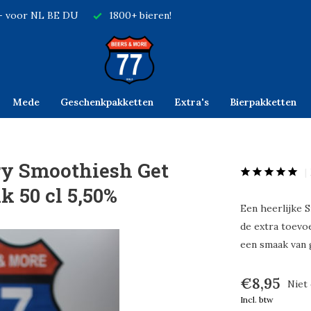
,- voor NL BE DU
1800+ bieren!
Mede
Geschenkpakketten
Extra's
Bierpakketten
ry Smoothiesh Get
 50 cl 5,50%
Een heerlijke 
de extra toevo
een smaak van 
€8,95
Niet
Incl. btw