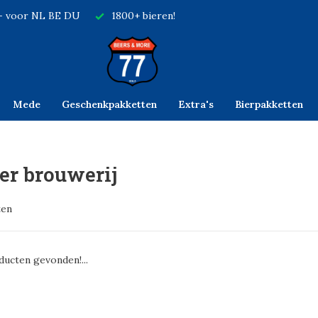
,- voor NL BE DU
1800+ bieren!
Mede
Geschenkpakketten
Extra's
Bierpakketten
er brouwerij
ten
ucten gevonden!...