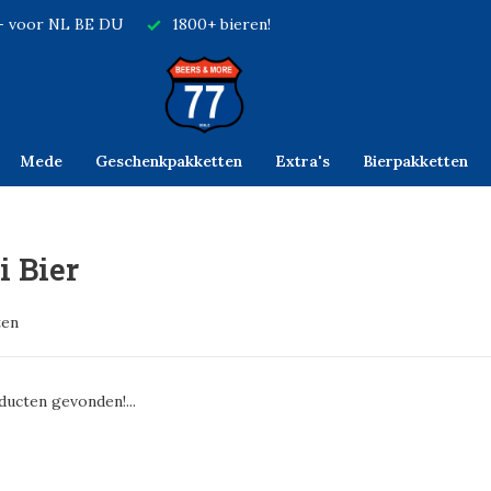
,- voor NL BE DU
1800+ bieren!
Mede
Geschenkpakketten
Extra's
Bierpakketten
i Bier
ten
ucten gevonden!...