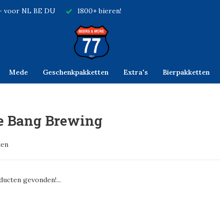
,- voor NL BE DU
1800+ bieren!
Mede
Geschenkpakketten
Extra's
Bierpakketten
le Bang Brewing
ten
ucten gevonden!...