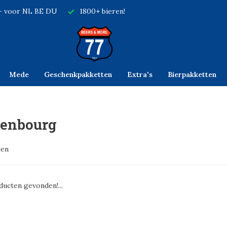
,- voor NL BE DU
1800+ bieren!
Mede
Geschenkpakketten
Extra's
Bierpakketten
enbourg
ten
ucten gevonden!...