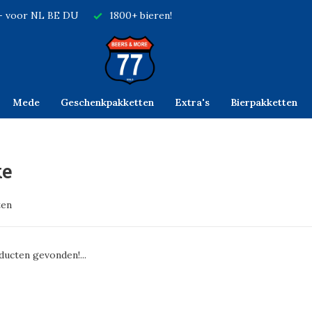
,- voor NL BE DU
1800+ bieren!
Mede
Geschenkpakketten
Extra's
Bierpakketten
ke
ten
ucten gevonden!...