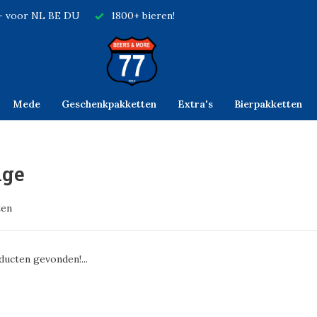
,- voor NL BE DU
1800+ bieren!
Mede
Geschenkpakketten
Extra's
Bierpakketten
ige
ten
ucten gevonden!...