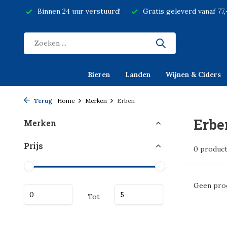
Binnen 24 uur verstuurd!
Gratis geleverd vanaf 77
Bieren
Landen
Wijnen & Ciders
Terug
Home
Merken
Erben
Erbe
Merken
Prijs
0 produc
Geen prod
Tot