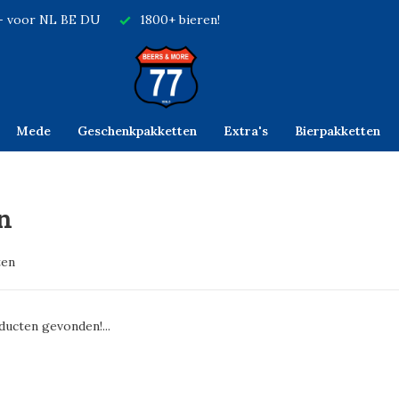
,- voor NL BE DU
1800+ bieren!
Mede
Geschenkpakketten
Extra's
Bierpakketten
n
ten
ucten gevonden!...