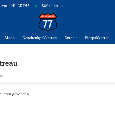
,- voor NL BE DU
1800+ bieren!
Mede
Geschenkpakketten
Extra's
Bierpakketten
treau
ten
ucten gevonden!...