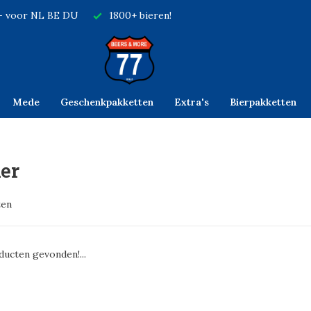
,- voor NL BE DU
1800+ bieren!
Mede
Geschenkpakketten
Extra's
Bierpakketten
er
ten
ucten gevonden!...