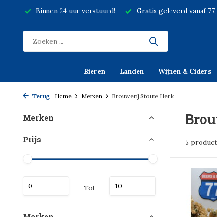
Binnen 24 uur verstuurd!
Gratis geleverd vanaf 77
Bieren
Landen
Wijnen & Ciders
Terug
Home
Merken
Brouwerij Stoute Henk
Brou
Merken
Prijs
5 produc
Tot
Merken