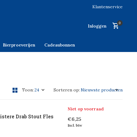
Klantenservice
0
Inloggen
Bierproeverijen
Cadeaubonnen
Toon:
Sorteren op:
Niet op voorraad
stere Drab Stout Fles
€6,25
Incl. btw